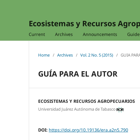
Ecosistemas y Recursos Agro
Current
Archives
Announcements
Guidel
Home
/
Archives
/
Vol. 2 No. 5 (2015)
/
GUIA PAR
GUÍA PARA EL AUTOR
ECOSISTEMAS Y RECURSOS AGROPECUARIOS
Universidad Juárez Autónoma de Tabasco
DOI:
https://doi.org/10.19136/era.a2n5.790