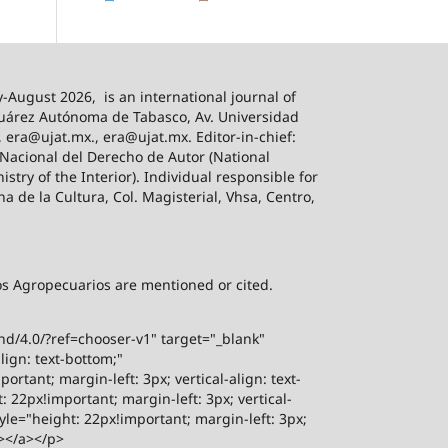
-August 2026,
is an international journal of
 Juárez Autónoma de Tabasco, Av. Universidad
, era@ujat.mx., era@ujat.mx. Editor-in-chief:
 Nacional del Derecho de Autor (National
stry of the Interior). Individual responsible for
na de la Cultura, Col. Magisterial, Vhsa, Centro,
sos Agropecuarios are mentioned or cited.
-nd/4.0/?ref=chooser-v1" target="_blank"
lign: text-bottom;"
rtant; margin-left: 3px; vertical-align: text-
 22px!important; margin-left: 3px; vertical-
yle="height: 22px!important; margin-left: 3px;
"></a></p>