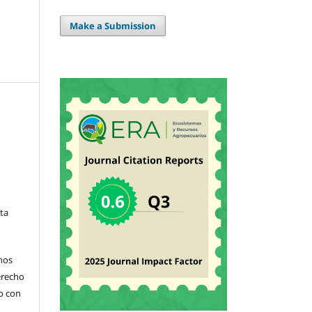
Make a Submission
sta
hos
derecho
jo con