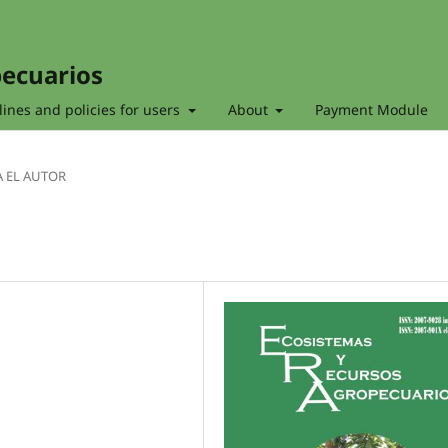
pecuarios
ines and policies for users
About
Payment Module
A EL AUTOR