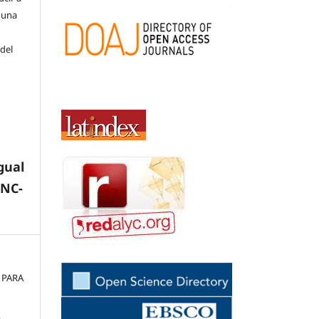
 una
 del
gual
-NC-
A PARA