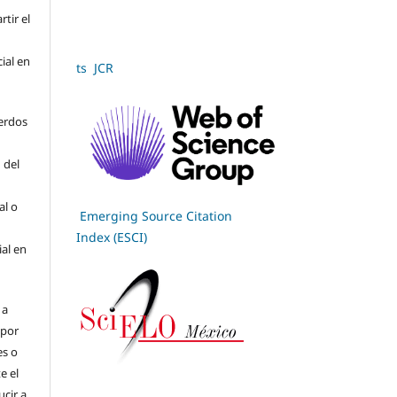
tir el
cial en
ts JCR
erdos
 del
al o
Emerging Source Citation
Index (ESCI)
ial en
 a
(por
es o
e el
cir a