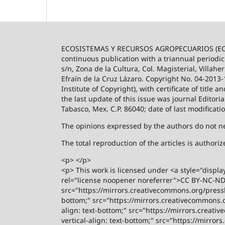
ECOSISTEMAS Y RECURSOS AGROPECUARIOS (ECO
continuous publication with a triannual periodic
s/n, Zona de la Cultura, Col. Magisterial, Villah
Efraín de la Cruz Lázaro. Copyright No. 04-2013
Institute of Copyright), with certificate of title
the last update of this issue was journal Editori
Tabasco, Mex. C.P. 86040; date of last modificati
The opinions expressed by the authors do not nece
The total reproduction of the articles is author
<p> </p>
<p> This work is licensed under <a style="displa
rel="license noopener noreferrer">CC BY-NC-ND 4
src="https://mirrors.creativecommons.org/presski
bottom;" src="https://mirrors.creativecommons.or
align: text-bottom;" src="https://mirrors.creati
vertical-align: text-bottom;" src="https://mirro