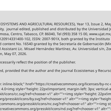
SYSTEMS AND AGRICULTURAL RESOURCES), Year 13, Issue 2, May
ity,
journal edited, published and distributed by the Universidad
ermosa, Centro, Tabasco, CP. 86040, Tel (993) 358 15 00, www.ujat.mx
-120914331400-102, ISSN: 2007-901X, both granted by the Instituto
 and content No. 16540 granted by the Secretaría de Gobernación (Mini
al Assistant Lic. Misael Hernández Martínez, Av. Universidad s/n, Zo
on, May 07, 2026.
ssarily reflect the position of the publisher.
ized, provided that the author and the journal Ecosistemas y Recur
y: inline-block;" href="https://creativecommons.org/licenses/by-nc
.0<img style="height: 22px!important; margin-left: 3px; vertical-a
t/icons/cc.svg?ref=chooser-v1" alt=""><img style="height: 22px!impo
g/presskit/icons/by.svg?ref=chooser-v1" alt=""><img style="height:
vecommons.org/presskit/icons/nc.svg?ref=chooser-v1" alt=""><img st
rs.creativecommons.org/presskit/icons/nd.svg?ref=chooser-v1" alt="