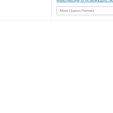
https://doi.org/10.19136/era.a2n5.79
More Citation Formats