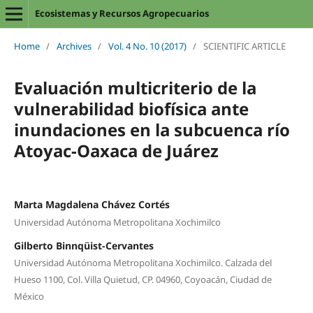
Ecosistemas y Recursos Agropecuarios
Home
/
Archives
/
Vol. 4 No. 10 (2017)
/
SCIENTIFIC ARTICLE
Evaluación multicriterio de la
vulnerabilidad biofísica ante
inundaciones en la subcuenca río
Atoyac-Oaxaca de Juárez
Marta Magdalena Chávez Cortés
Universidad Autónoma Metropolitana Xochimilco
Gilberto Binnqüist-Cervantes
Universidad Autónoma Metropolitana Xochimilco. Calzada del
Hueso 1100, Col. Villa Quietud, CP. 04960, Coyoacán, Ciudad de
México