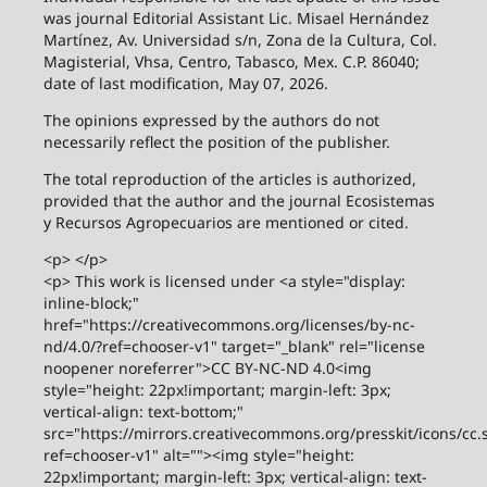
was journal Editorial Assistant Lic. Misael Hernández
Martínez, Av. Universidad s/n, Zona de la Cultura, Col.
Magisterial, Vhsa, Centro, Tabasco, Mex. C.P. 86040;
date of last modification, May 07, 2026.
The opinions expressed by the authors do not
necessarily reflect the position of the publisher.
The total reproduction of the articles is authorized,
provided that the author and the journal Ecosistemas
y Recursos Agropecuarios are mentioned or cited.
<p> </p>
<p> This work is licensed under <a style="display:
inline-block;"
href="https://creativecommons.org/licenses/by-nc-
nd/4.0/?ref=chooser-v1" target="_blank" rel="license
noopener noreferrer">CC BY-NC-ND 4.0<img
style="height: 22px!important; margin-left: 3px;
vertical-align: text-bottom;"
src="https://mirrors.creativecommons.org/presskit/icons/cc.
ref=chooser-v1" alt=""><img style="height:
22px!important; margin-left: 3px; vertical-align: text-