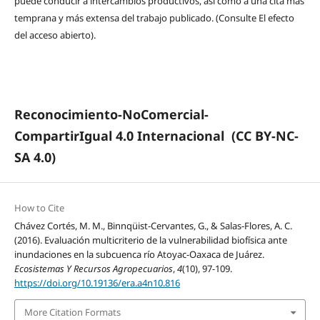
puede conducir a intercambios productivos, así como a una cita más
temprana y más extensa del trabajo publicado. (Consulte El efecto
del acceso abierto).
Reconocimiento-NoComercial-
CompartirIgual 4.0 Internacional
(CC BY-NC-
SA 4.0)
How to Cite
Chávez Cortés, M. M., Binnqüist-Cervantes, G., & Salas-Flores, A. C.
(2016). Evaluación multicriterio de la vulnerabilidad biofísica ante
inundaciones en la subcuenca río Atoyac-Oaxaca de Juárez.
Ecosistemas Y Recursos Agropecuarios
,
4
(10), 97-109.
https://doi.org/10.19136/era.a4n10.816
More Citation Formats