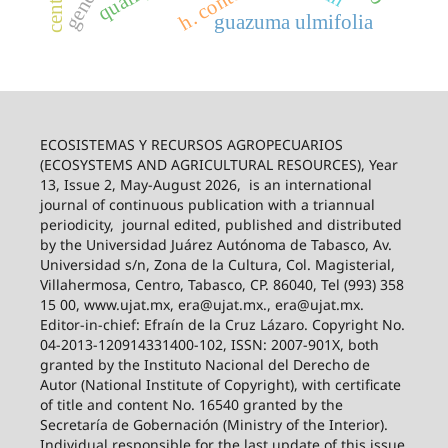
guazuma ulmifolia
ECOSISTEMAS Y RECURSOS AGROPECUARIOS
(ECOSYSTEMS AND AGRICULTURAL RESOURCES), Year
13, Issue 2, May-August 2026,
is an international
journal of continuous publication with a triannual
periodicity,
journal edited, published and distributed
by the Universidad Juárez Autónoma de Tabasco, Av.
Universidad s/n, Zona de la Cultura, Col. Magisterial,
Villahermosa, Centro, Tabasco, CP. 86040, Tel (993) 358
15 00, www.ujat.mx, era@ujat.mx., era@ujat.mx.
Editor-in-chief: Efraín de la Cruz Lázaro. Copyright No.
04-2013-120914331400-102, ISSN: 2007-901X, both
granted by the Instituto Nacional del Derecho de
Autor (National Institute of Copyright), with certificate
of title and content No. 16540 granted by the
Secretaría de Gobernación (Ministry of the Interior).
Individual responsible for the last update of this issue