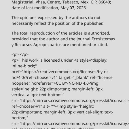
Magisterial, Vhsa, Centro, Tabasco, Mex. C.P. 86040;
date of last modification, May 07, 2026.
The opinions expressed by the authors do not
necessarily reflect the position of the publisher.
The total reproduction of the articles is authorized,
provided that the author and the journal Ecosistemas
y Recursos Agropecuarios are mentioned or cited.
<p> </p>
<p> This work is licensed under <a style="display:
inline-block;"
href="https://creativecommons.org/licenses/by-nc-
nd/4.0/?ref=chooser-v1" target="_blank" rel="license
noopener noreferrer">CC BY-NC-ND 4.0<img
style="height: 22px!important; margin-left: 3px;
vertical-align: text-bottom;"
src="https://mirrors.creativecommons.org/presskit/icons/cc.
ref=chooser-v1" alt=""><img style="height:
22px!important; margin-left: 3px; vertical-align: text-
bottom;"
src="https://mirrors.creativecommons.org/presskit/icons/by.