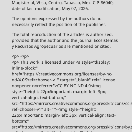
Magisterial, Vhsa, Centro, Tabasco, Mex. C.P. 86040;
date of last modification, May 07, 2026.
The opinions expressed by the authors do not
necessarily reflect the position of the publisher.
The total reproduction of the articles is authorized,
provided that the author and the journal Ecosistemas
y Recursos Agropecuarios are mentioned or cited.
<p> </p>
<p> This work is licensed under <a style="display:
inline-block;"
href="https://creativecommons.org/licenses/by-nc-
nd/4.0/?ref=chooser-v1" target="_blank" rel="license
noopener noreferrer">CC BY-NC-ND 4.0<img
style="height: 22px!important; margin-left: 3px;
vertical-align: text-bottom;"
src="https://mirrors.creativecommons.org/presskit/icons/cc.
ref=chooser-v1" alt=""><img style="height:
22px!important; margin-left: 3px; vertical-align: text-
bottom;"
src="https://mirrors.creativecommons.org/presskit/icons/by.