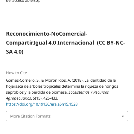
del acceso abierto).
Reconocimiento-NoComercial-
CompartirIgual 4.0 Internacional
(CC BY-NC-
SA 4.0)
How to Cite
Gómez-Cornelio, S., & Morón Ríos, A. (2018). La identidad de la
hojarasca de árboles tropicales determina la riqueza de hongos
saprobios y la pérdida de biomasa.
Ecosistemas Y Recursos
Agropecuarios
,
5
(15), 425-433.
https://doi.org/10.19136/era.a5n15.1528
More Citation Formats