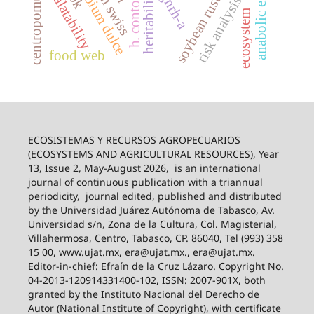
brown swiss
anabolic effect
h. contortus
palatability
heritability
gnrh-a
soybean rust
risk analysis
ecosystem
food web
ECOSISTEMAS Y RECURSOS AGROPECUARIOS
(ECOSYSTEMS AND AGRICULTURAL RESOURCES), Year
13, Issue 2, May-August 2026,
is an international
journal of continuous publication with a triannual
periodicity,
journal edited, published and distributed
by the Universidad Juárez Autónoma de Tabasco, Av.
Universidad s/n, Zona de la Cultura, Col. Magisterial,
Villahermosa, Centro, Tabasco, CP. 86040, Tel (993) 358
15 00, www.ujat.mx, era@ujat.mx., era@ujat.mx.
Editor-in-chief: Efraín de la Cruz Lázaro. Copyright No.
04-2013-120914331400-102, ISSN: 2007-901X, both
granted by the Instituto Nacional del Derecho de
Autor (National Institute of Copyright), with certificate