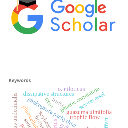
Keywords
genetic correlation
o. niloticus
dissipative structures
sex-reversal
centropomus undecimalis
phakopsora pachyrhizi
fruits
trees
phitecellobium dulce
guazuma ulmifolia
soybean
trophic flow
snook