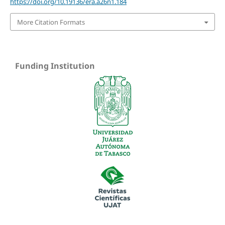
https://doi.org/10.19136/era.a26n1.184
More Citation Formats
Funding Institution