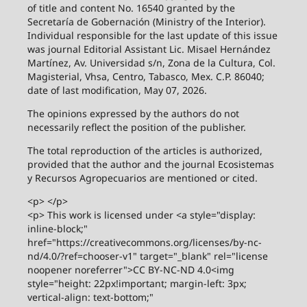
of title and content No. 16540 granted by the
Secretaría de Gobernación (Ministry of the Interior).
Individual responsible for the last update of this issue
was journal Editorial Assistant Lic. Misael Hernández
Martínez, Av. Universidad s/n, Zona de la Cultura, Col.
Magisterial, Vhsa, Centro, Tabasco, Mex. C.P. 86040;
date of last modification, May 07, 2026.
The opinions expressed by the authors do not
necessarily reflect the position of the publisher.
The total reproduction of the articles is authorized,
provided that the author and the journal Ecosistemas
y Recursos Agropecuarios are mentioned or cited.
<p> </p>
<p> This work is licensed under <a style="display:
inline-block;"
href="https://creativecommons.org/licenses/by-nc-
nd/4.0/?ref=chooser-v1" target="_blank" rel="license
noopener noreferrer">CC BY-NC-ND 4.0<img
style="height: 22px!important; margin-left: 3px;
vertical-align: text-bottom;"