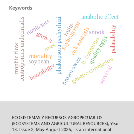
Keywords
anabolic effect
phakopsora pachyrhizi
centropomus undecimalis
ruminants
soybean rust
fruits
palatability
risk analysis
snook
gnrh-a
quality eggs
h. contortus
trees
trophic flow
mortality
genetic correlation
brown swiss
soybean
heritability
survival
ECOSISTEMAS Y RECURSOS AGROPECUARIOS
(ECOSYSTEMS AND AGRICULTURAL RESOURCES), Year
13, Issue 2, May-August 2026,
is an international