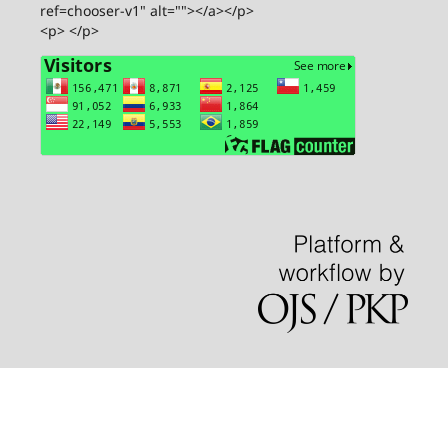
ref=chooser-v1" alt=""></a></p>
<p> </p>