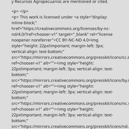
y Recursos Agropecuarios are mentioned or cited.
<p> </p>
<p> This work is licensed under <a style="display:
inline-block;"
href="https://creativecommons.org/licenses/by-nc-
nd/4.0/?ref=chooser-v1" target="_blank" rel="license
noopener noreferrer">CC BY-NC-ND 4.0<img
style="height: 22px!important; margin-left: 3px;
vertical-align: text-bottom;"
src="https://mirrors.creativecommons.org/presskit/icons/cc.
ref=chooser-v1" alt=""><img style="height:
22px!important; margin-left: 3px; vertical-align: text-
bottom;"
src="https://mirrors.creativecommons.org/presskit/icons/by.
ref=chooser-v1" alt=""><img style="height:
22px!important; margin-left: 3px; vertical-align: text-
bottom;"
src="https://mirrors.creativecommons.org/presskit/icons/nc.
ref=chooser-v1" alt=""><img style="height:
22px!important; margin-left: 3px; vertical-align: text-
bottom;"
src="https://mirrors.creativecommons.org/presskit/icons/nd