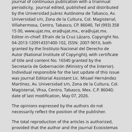
journal of continuous publication with a triannual
periodicity,
journal edited, published and distributed
by the Universidad Juárez Autónoma de Tabasco, Av.
Universidad s/n, Zona de la Cultura, Col. Magisterial,
Villahermosa, Centro, Tabasco, CP. 86040, Tel (993) 358
15 00, www.ujat.mx, era@ujat.mx., era@ujat.mx.
Editor-in-chief: Efraín de la Cruz Lázaro. Copyright No.
04-2013-120914331400-102, ISSN: 2007-901X, both
granted by the Instituto Nacional del Derecho de
Autor (National Institute of Copyright), with certificate
of title and content No. 16540 granted by the
Secretaría de Gobernación (Ministry of the Interior).
Individual responsible for the last update of this issue
was journal Editorial Assistant Lic. Misael Hernández
Martínez, Av. Universidad s/n, Zona de la Cultura, Col.
Magisterial, Vhsa, Centro, Tabasco, Mex. C.P. 86040;
date of last modification, May 07, 2026.
The opinions expressed by the authors do not
necessarily reflect the position of the publisher.
The total reproduction of the articles is authorized,
provided that the author and the journal Ecosistemas