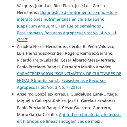
Vázquez, Juan Luis Ríos-Plaza, José Luis García-
Hernández,
Diagnóstico de nutrimento compuesto e
interacciones nutrimentales en chile Jalapeño
(Capsicum annuum L.) en suelos semiáridos
,
Ecosistemas y Recursos Agropecuarios: Vol. 4 No. 11
(2017)
Arnoldo Flores-Hernández, Cecilia B. Peña-Valdivia,
Luis Hernández-Montiel, Rogelio Ramírez-Serrano,
Ricardo Trejo-Calzada, Cesar Alberto Meza-Herrera,
Pablo Preciado-Rangel, Bernardo Murillo Amador,
CARACTERIZACIÓN ISOENZIMÁTICA DE CULTIVARES DE
NOPAL (Opuntia spp.)
,
Ecosistemas y Recursos
Agropecuarios: Vol. 3 No. 7 (2016)
Anselmo González-Torres, J. Guadalupe Luna-Ortega,
Miguel A Gallegos-Robles, José L. García-Hernández,
Pablo Preciado-Rangel, César Guerrero-Guerrero,
Mario García-Carrillo,
Aptitud combinatoria y heterosis
en híbridos de líneas endogámicas de maíz
,