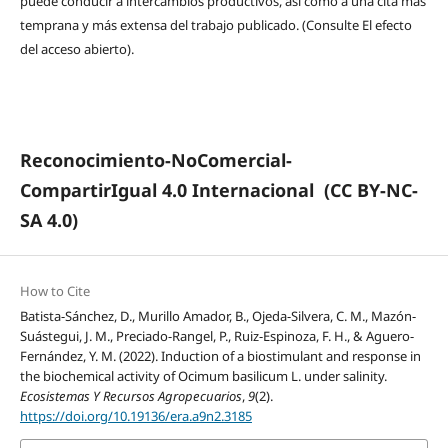
puede conducir a intercambios productivos, así como a una cita más
temprana y más extensa del trabajo publicado. (Consulte El efecto
del acceso abierto).
Reconocimiento-NoComercial-
CompartirIgual 4.0 Internacional
(CC BY-NC-
SA 4.0)
How to Cite
Batista-Sánchez, D., Murillo Amador, B., Ojeda-Silvera, C. M., Mazón-
Suástegui, J. M., Preciado-Rangel, P., Ruiz-Espinoza, F. H., & Aguero-
Fernández, Y. M. (2022). Induction of a biostimulant and response in
the biochemical activity of Ocimum basilicum L. under salinity.
Ecosistemas Y Recursos Agropecuarios
,
9
(2).
https://doi.org/10.19136/era.a9n2.3185