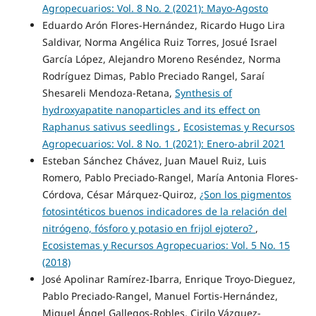
Agropecuarios: Vol. 8 No. 2 (2021): Mayo-Agosto
Eduardo Arón Flores-Hernández, Ricardo Hugo Lira
Saldivar, Norma Angélica Ruiz Torres, Josué Israel
García López, Alejandro Moreno Reséndez, Norma
Rodríguez Dimas, Pablo Preciado Rangel, Saraí
Shesareli Mendoza-Retana,
Synthesis of
hydroxyapatite nanoparticles and its effect on
Raphanus sativus seedlings
,
Ecosistemas y Recursos
Agropecuarios: Vol. 8 No. 1 (2021): Enero-abril 2021
Esteban Sánchez Chávez, Juan Mauel Ruiz, Luis
Romero, Pablo Preciado-Rangel, María Antonia Flores-
Córdova, César Márquez-Quiroz,
¿Son los pigmentos
fotosintéticos buenos indicadores de la relación del
nitrógeno, fósforo y potasio en frijol ejotero?
,
Ecosistemas y Recursos Agropecuarios: Vol. 5 No. 15
(2018)
José Apolinar Ramírez-Ibarra, Enrique Troyo-Dieguez,
Pablo Preciado-Rangel, Manuel Fortis-Hernández,
Miguel Ángel Gallegos-Robles, Cirilo Vázquez-