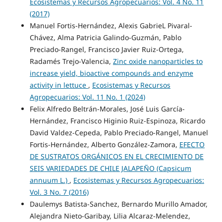
Ecosistemas y Recursos Agropecuarios: Vol. 4 No. 11
(2017)
Manuel Fortis-Hernández, Alexis GabrieL Pivaral-
Chávez, Alma Patricia Galindo-Guzmán, Pablo
Preciado-Rangel, Francisco Javier Ruiz-Ortega,
Radamés Trejo-Valencia,
Zinc oxide nanoparticles to
increase yield, bioactive compounds and enzyme
activity in lettuce
,
Ecosistemas y Recursos
Agropecuarios: Vol. 11 No. 1 (2024)
Felix Alfredo Beltrán-Morales, José Luis García-
Hernández, Francisco Higinio Ruiz-Espinoza, Ricardo
David Valdez-Cepeda, Pablo Preciado-Rangel, Manuel
Fortis-Hernández, Alberto González-Zamora,
EFECTO
DE SUSTRATOS ORGÁNICOS EN EL CRECIMIENTO DE
SEIS VARIEDADES DE CHILE JALAPEÑO (Capsicum
annuum L.)
,
Ecosistemas y Recursos Agropecuarios:
Vol. 3 No. 7 (2016)
Daulemys Batista-Sanchez, Bernardo Murillo Amador,
Alejandra Nieto-Garibay, Lilia Alcaraz-Melendez,