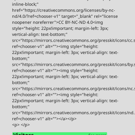
inline-block;"
href="https://creativecommons.org/licenses/by-nc-
nd/4.0/?ref=chooser-v1" target="_blank" rel="license
noopener noreferrer">CC BY-NC-ND 4.0<img
style="height: 22px!important; margin-left: 3px;
vertical-align: text-bottom;"
src="https://mirrors.creativecommons.org/presskit/icons/cc.
ref=chooser-v1" alt=""><img style="height:
22px!important; margin-left: 3px; vertical-align: text-
bottom;"
src="https://mirrors.creativecommons.org/presskit/icons/by.
ref=chooser-v1" alt=""><img style="height:
22px!important; margin-left: 3px; vertical-align: text-
bottom;"
src="https://mirrors.creativecommons.org/presskit/icons/nc.
ref=chooser-v1" alt=""><img style="height:
22px!important; margin-left: 3px; vertical-align: text-
bottom;"
src="https://mirrors.creativecommons.org/presskit/icons/nd
ref=chooser-v1" alt=""></a></p>
<p> </p>