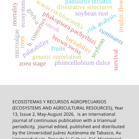
acacia cochliacantha
panulirus inflatus
trophic flow
ecosystem
mortality
dissipative structures
gnrh-a
phakopsora pachyrhizi
soybean rust
risk analysis
h. contortus
snook
ruminants
microalgae
brown swiss
heritability
trees
soybean
palatability
fruits
survival
genetic correlation
phitecellobium dulce
zoea stage
ECOSISTEMAS Y RECURSOS AGROPECUARIOS
(ECOSYSTEMS AND AGRICULTURAL RESOURCES), Year
13, Issue 2, May-August 2026,
is an international
journal of continuous publication with a triannual
periodicity,
journal edited, published and distributed
by the Universidad Juárez Autónoma de Tabasco, Av.
Universidad s/n, Zona de la Cultura, Col. Magisterial,