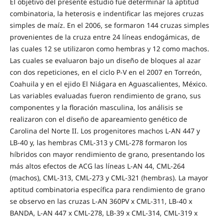
El objetivo del presente estudio fue determinar la aptitud
combinatoria, la heterosis e indentificar las mejores cruzas
simples de maíz. En el 2006, se formaron 144 cruzas simples
provenientes de la cruza entre 24 líneas endogámicas, de
las cuales 12 se utilizaron como hembras y 12 como machos.
Las cuales se evaluaron bajo un diseño de bloques al azar
con dos repeticiones, en el ciclo P-V en el 2007 en Torreón,
Coahuila y en el ejido El Niágara en Aguascalientes, México.
Las variables evaluadas fueron rendimiento de grano, sus
componentes y la floración masculina, los análisis se
realizaron con el diseño de apareamiento genético de
Carolina del Norte II. Los progenitores machos L-AN 447 y
LB-40 y, las hembras CML-313 y CML-278 formaron los
híbridos con mayor rendimiento de grano, presentando los
más altos efectos de ACG las líneas L-AN 44, CML-264
(machos), CML-313, CML-273 y CML-321 (hembras). La mayor
aptitud combinatoria específica para rendimiento de grano
se observo en las cruzas L-AN 360PV x CML-311, LB-40 x
BANDA, L-AN 447 x CML-278, LB-39 x CML-314, CML-319 x