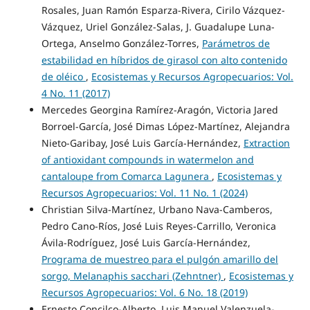
Rosales, Juan Ramón Esparza-Rivera, Cirilo Vázquez-
Vázquez, Uriel González-Salas, J. Guadalupe Luna-
Ortega, Anselmo González-Torres,
Parámetros de
estabilidad en híbridos de girasol con alto contenido
de oléico
,
Ecosistemas y Recursos Agropecuarios: Vol.
4 No. 11 (2017)
Mercedes Georgina Ramírez-Aragón, Victoria Jared
Borroel-García, José Dimas López-Martínez, Alejandra
Nieto-Garibay, José Luis García-Hernández,
Extraction
of antioxidant compounds in watermelon and
cantaloupe from Comarca Lagunera
,
Ecosistemas y
Recursos Agropecuarios: Vol. 11 No. 1 (2024)
Christian Silva-Martínez, Urbano Nava-Camberos,
Pedro Cano-Ríos, José Luis Reyes-Carrillo, Veronica
Ávila-Rodríguez, José Luis García-Hernández,
Programa de muestreo para el pulgón amarillo del
sorgo, Melanaphis sacchari (Zehntner)
,
Ecosistemas y
Recursos Agropecuarios: Vol. 6 No. 18 (2019)
Ernesto Concilco-Alberto, Luis Manuel Valenzuela-