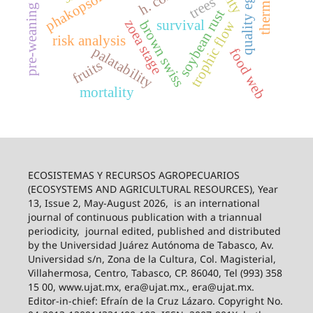
quality eggs
trees
pre-weaning
soybean rust
zoea stage
survival
trophic flow
brown swiss
risk analysis
palatability
food web
fruits
mortality
ECOSISTEMAS Y RECURSOS AGROPECUARIOS
(ECOSYSTEMS AND AGRICULTURAL RESOURCES), Year
13, Issue 2, May-August 2026,
is an international
journal of continuous publication with a triannual
periodicity,
journal edited, published and distributed
by the Universidad Juárez Autónoma de Tabasco, Av.
Universidad s/n, Zona de la Cultura, Col. Magisterial,
Villahermosa, Centro, Tabasco, CP. 86040, Tel (993) 358
15 00, www.ujat.mx, era@ujat.mx., era@ujat.mx.
Editor-in-chief: Efraín de la Cruz Lázaro. Copyright No.