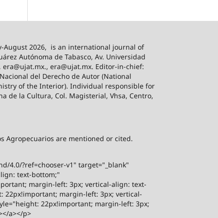
-August 2026,
is an international journal of
 Juárez Autónoma de Tabasco, Av. Universidad
, era@ujat.mx., era@ujat.mx. Editor-in-chief:
 Nacional del Derecho de Autor (National
stry of the Interior). Individual responsible for
na de la Cultura, Col. Magisterial, Vhsa, Centro,
sos Agropecuarios are mentioned or cited.
-nd/4.0/?ref=chooser-v1" target="_blank"
lign: text-bottom;"
rtant; margin-left: 3px; vertical-align: text-
 22px!important; margin-left: 3px; vertical-
yle="height: 22px!important; margin-left: 3px;
"></a></p>