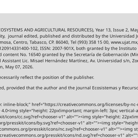
SYSTEMS AND AGRICULTURAL RESOURCES), Year 13, Issue 2, May
ity,
journal edited, published and distributed by the Universidad
ermosa, Centro, Tabasco, CP. 86040, Tel (993) 358 15 00, www.ujat.mx
-120914331400-102, ISSN: 2007-901X, both granted by the Instituto
 and content No. 16540 granted by the Secretaría de Gobernación (Mini
al Assistant Lic. Misael Hernández Martínez, Av. Universidad s/n, Zo
on, May 07, 2026.
ssarily reflect the position of the publisher.
ized, provided that the author and the journal Ecosistemas y Recur
y: inline-block;" href="https://creativecommons.org/licenses/by-nc
.0<img style="height: 22px!important; margin-left: 3px; vertical-a
t/icons/cc.svg?ref=chooser-v1" alt=""><img style="height: 22px!impo
g/presskit/icons/by.svg?ref=chooser-v1" alt=""><img style="height:
vecommons.org/presskit/icons/nc.svg?ref=chooser-v1" alt=""><img st
rs.creativecommons.org/presskit/icons/nd.svg?ref=chooser-v1" alt="