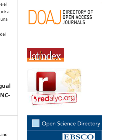
e el
cir a
 una
 del
gual
-NC-
irano