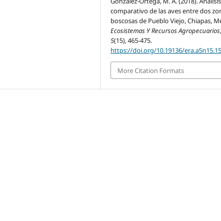
González-Ortega, M. A. (2018). Análisi
comparativo de las aves entre dos zo
boscosas de Pueblo Viejo, Chiapas, M
Ecosistemas Y Recursos Agropecuarios
5
(15), 465-475.
https://doi.org/10.19136/era.a5n15.1
More Citation Formats