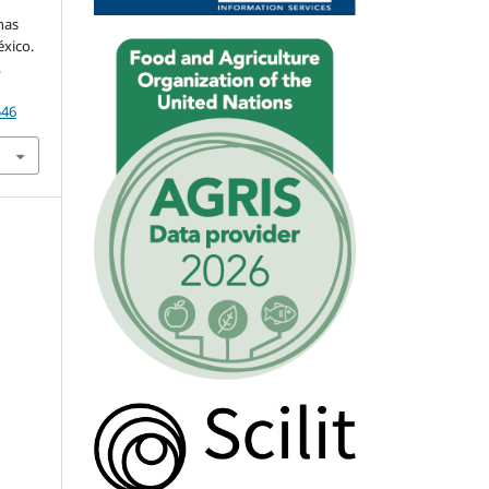
s
nas
éxico.
,
546