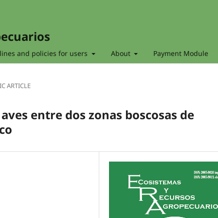
pecuarios
ines and policies for users
About
Payment Module
IC ARTICLE
s aves entre dos zonas boscosas de
ico