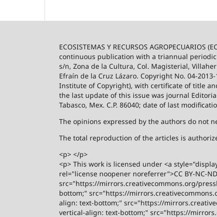
ECOSISTEMAS Y RECURSOS AGROPECUARIOS (ECO
continuous publication with a triannual periodic
s/n, Zona de la Cultura, Col. Magisterial, Villah
Efraín de la Cruz Lázaro. Copyright No. 04-2013
Institute of Copyright), with certificate of title
the last update of this issue was journal Editori
Tabasco, Mex. C.P. 86040; date of last modificati
The opinions expressed by the authors do not nece
The total reproduction of the articles is author
<p> </p>
<p> This work is licensed under <a style="displa
rel="license noopener noreferrer">CC BY-NC-ND 4
src="https://mirrors.creativecommons.org/presski
bottom;" src="https://mirrors.creativecommons.or
align: text-bottom;" src="https://mirrors.creati
vertical-align: text-bottom;" src="https://mirro