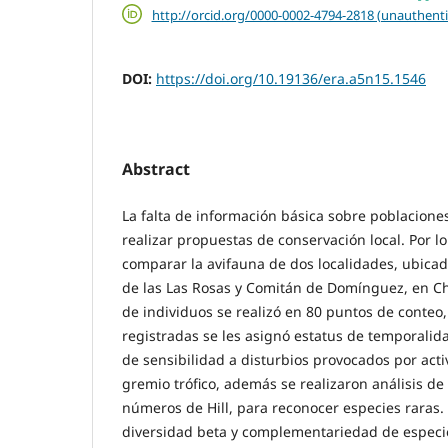
http://orcid.org/0000-0002-4794-2818 (unauthenti
DOI:
https://doi.org/10.19136/era.a5n15.1546
Abstract
La falta de información básica sobre poblaciones
realizar propuestas de conservación local. Por lo 
comparar la avifauna de dos localidades, ubicad
de las Las Rosas y Comitán de Domínguez, en Chi
de individuos se realizó en 80 puntos de conteo,
registradas se les asignó estatus de temporalida
de sensibilidad a disturbios provocados por ac
gremio trófico, además se realizaron análisis de
números de Hill, para reconocer especies raras.
diversidad beta y complementariedad de especie