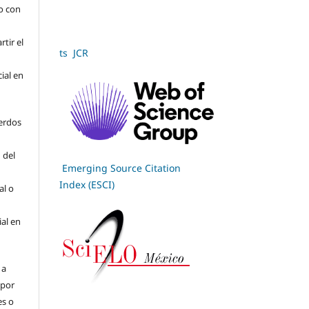
jo con
tir el
ts JCR
cial en
erdos
 del
Emerging Source Citation
Index (ESCI)
al o
ial en
 a
(por
es o