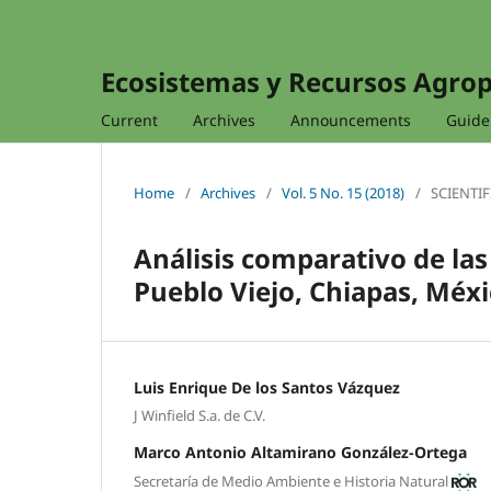
Ecosistemas y Recursos Agro
Current
Archives
Announcements
Guidel
Home
/
Archives
/
Vol. 5 No. 15 (2018)
/
SCIENTIF
Análisis comparativo de la
Pueblo Viejo, Chiapas, Méx
Luis Enrique De los Santos Vázquez
J Winfield S.a. de C.V.
Marco Antonio Altamirano González-Ortega
Secretaría de Medio Ambiente e Historia Natural