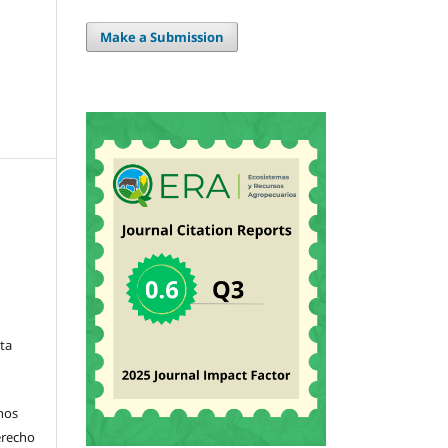
Make a Submission
sta
hos
derecho